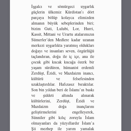
İşgalcı ve sömürgeci uygarlık
güçlerin ülkemiz Kürdistan’ı dört
parçaya bölüp kolayca elimizden
almanın büyük sebeplerinden biri;
bizim Guti, Lulubi, Lor, Hurri,
Kassit, Mittani ve Urartu atalarımızın
Sümerler’den Medlere kadar uzanan
merkezi uygarlıkta yaratmış oldukları
doğayı ve insanları seven, özgürlüğü
taçlandıran, doğa ile iç içe, ana ile
çocuk gibi kucak kucağa özerk bir
yaşam sürdüren, hümanist erdemli
Zerdüşt, Êzidi, ve Mazdaizm inancı,
kültürü ve felsefesinden
uzaklaştırdılar. Hafızasız bıraktılar.
Son bin yıldan beri de İslamı’ın baskı
ve şiddeti altında alınarak
kültürlerini, Zerdüşt, Êzidi ve
Mazdaizm doğa inançlarını
geliştirmelerini engelleyerek,
Sünniler gibi kılıç zoruyla İslam
olmayanları da yüzyıllardır İslam’a
Şii mezhep ile yarım yamalak