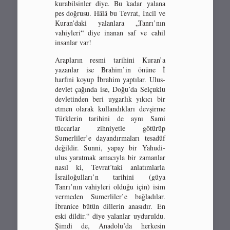
kurabilsinler diye. Bu kadar yalana
pes doğrusu. Hâlâ bu Tevrat, İncil ve
Kuran’daki yalanlara „Tanrı’nın
vahiyleri“ diye inanan saf ve cahil
insanlar var!
Arapların resmi tarihini Kuran’a
yazanlar ise Brahim’in önüne İ
harfini koyup İbrahim yaptılar. Ulus-
devlet çağında ise, Doğu’da Selçuklu
devletinden beri uygarlık yıkıcı bir
etmen olarak kullandıkları devşirme
Türklerin tarihini de aynı Sami
tüccarlar zihniyetle götürüp
Sumerliler’e dayandırmaları tesadüf
değildir. Sunni, yapay bir Yahudi-
ulus yaratmak amacıyla bir zamanlar
nasıl ki, Tevrat’taki anlatımlarla
İsrailoğulları’n tarihini (güya
Tanrı’nın vahiyleri olduğu için) isim
vermeden Sumerliler’e bağladılar.
İbranice bütün dillerin anasıdır. En
eski dildir.“ diye yalanlar uyduruldu.
Şimdi de, Anadolu’da herkesin