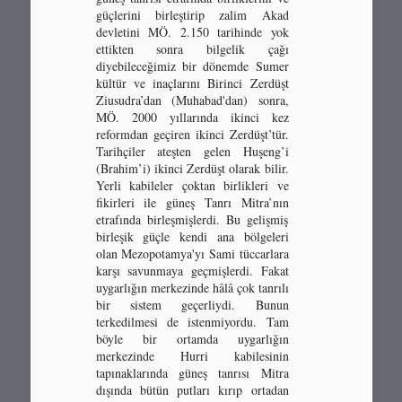
güçlerini birleştirip zalim Akad
devletini MÖ. 2.150 tarihinde yok
ettikten sonra bilgelik çağı
diyebileceğimiz bir dönemde Sumer
kültür ve inaçlarını Birinci Zerdüşt
Ziusudra’dan (Muhabad'dan) sonra,
MÖ. 2000 yıllarında ikinci kez
reformdan geçiren ikinci Zerdüşt’tür.
Tarihçiler ateşten gelen Huşeng’i
(Brahim’i) ikinci Zerdüşt olarak bilir.
Yerli kabileler çoktan birlikleri ve
fikirleri ile güneş Tanrı Mitra’nın
etrafında birleşmişlerdi. Bu gelişmiş
birleşik güçle kendi ana bölgeleri
olan Mezopotamya'yı Sami tüccarlara
karşı savunmaya geçmişlerdi. Fakat
uygarlığın merkezinde hâlâ çok tanrılı
bir sistem geçerliydi. Bunun
terkedilmesi de istenmiyordu. Tam
böyle bir ortamda uygarlığın
merkezinde Hurri kabilesinin
tapınaklarında güneş tanrısı Mitra
dışında bütün putları kırıp ortadan