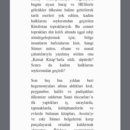
bugün siyasi baraj ve HESlerle
gölcükler ülkesine haline getirilerek
tarih eserleri yok edilen, kadim
halklarını soykırımdan geçirilen
Kürdistan topraklarıydı. Bu cennet
toprakları din kılıfı altında işgal edip
sömürgeleştirmek için, bölge
insanların hafızalarını kim, hangi
Sümer mitos, efsane ve masal
çalıntılarıyla yazılmış sözüm ona
„Kutsal Kitap“larla sildi, süpürdü?
Sonra da kadim halklarını
soykırımdan geçirdi?
Son beş bin yıldan beri
hegemonyaları altına aldıkları kral,
peygamber, halife ve padişahları
ülkemize saldırtan Sami tüccarları’n
ilk yaptıkları iş, saraylarda,
tapınaklarda, kütüphanelerde ve
evlerde bulunan kitapları, Avesta’yı
ve eski Sümer belgelerini kırıp
parçalayarak ortadan kaldırmak
olmuştur. Böylece geçmişimizi