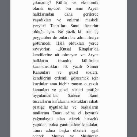
çıkmamış? Kültür ve ekonomik
olarak üç-dört bin sene Aryen
halklarından daha gerilerde
yaşadıkları ve onların maskeli
yeryüzü Tanrı’ları Sami tüccarlar
olduğu için. Ne yazik ki, son üç
peygamber de onları bir adım ileriye
götürmedi. Hâlâ oldukları yerde
sayıyorlar. „Kutsal Kitaplar“da
kendilerine ait olmayan ve Aryen
halkların insanlık kültürüne
kazandırdıkları ilk yazılı Sümer
Kanunları ve güzel sözleri,
kendilerini erdemli göstermek için
koydular ama hiçbir zaman o yazılı
kanunları ve güzel sözleri pratiğe
uygulamadılar. Sadece Sami
tüccarların kafalarına soktukları cihatı
pratiğe uyguladılar ve başkaların
mallarına Tanrı adına el koyarak
yağmalayıp talan ederek hırsızlık
yaptılar, bolca ganimetlere kondular,
Tanrı adına başka ülkeleri işgal
ederek, Musevi ve Müslüman