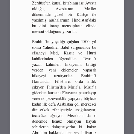
Zerdüşt’ün kutsal kitabının ise Avesta
olduğu, Avesta’nın Medler
döneminde güzel bir Kürtçe ile
yazılmış nüshalarının Hindistan’daki
bu dini inanç mensupların elinde
mevcut olduğunu yazarlar.
Brahim’in yaşadığı çağdan 1500 yıl
sonra Yahudiler Babil sürgününde bu
efsaneyi Med, Kassit ve Hurri
kabilerinden öğrendiler. Tevrat’ı
yazan kâhinler, hikayenin bittiği
yerden yeni eklemeler yaparak
hikayeyi uzatıyorlar. Brahim’i
Harran’dan Filistin’e, orda kıtlık
çıkıyor, Filistin’den Mısır’a; Mısır’a
giderken karısını Firavuna pazarlayıp
vererek pezevenklik yapıyor; böylece
kadın ilk defa Arabistan çöl merkezci
dini-erkek zihniyetiyle aşağılanıyor,
tecavüze uğruyor, Mısır’dan da o
dönemde henüz olmayan hayali
şehirlerde dolaştırıyorlar ki, bakın
Abrahim hakkında her şey biliyoruz