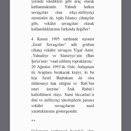
yerinde istedikleri gibi araç olarak
kullanmaktadır. Yahudi halkın
savaşçıları olan ırkçı-milliyetçi
siyonistler de, tıpkı İslamcı cihatçılar
gibi, vekâlet savaşçıları olarak
kullanıldıklarının farkında değiller!
4 Kasım 1995 tarihinde siyonist
„İsrail Savaşçıları“ adlı grubun
cihatçı vekâlet savaşçısı Yigal Amir,
‚Yahudiye ve Sâmiriye’nin (Batı
Şeria’nın) ‘vaad edilmiş topraklarını,’
20 Ağustos 1993’de Oslo Anlaşması
ile Araplara bırakacak kişiyi, ki bu
kişi İsrail Başbakanı da olsa
öldürmeyi hak ettiğini ve ‘Rab’bin
emri üzerine’ İzak Rabin’i
katledilmesi olayı, Sami tüccarları’n
dini ve milliyetçi ideolojilerle parasız
vekâlet savaşçılarını nasıl
yarattıklarının göstergesidir.
**
Çağımızın toplumsal hastalığı olan