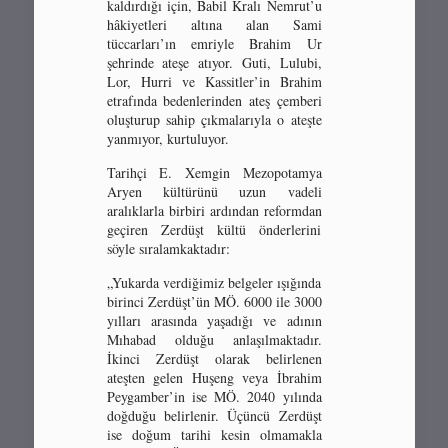
kaldırdığı için, Babil Kralı Nemrut’u
hâkiyetleri altına alan Sami
tüccarları’ın emriyle Brahim Ur
şehrinde ateşe atıyor. Guti, Lulubi,
Lor, Hurri ve Kassitler’in Brahim
etrafında bedenlerinden ateş çemberi
oluşturup sahip çıkmalarıyla o ateşte
yanmıyor, kurtuluyor.
Tarihçi E. Xemgin Mezopotamya
Aryen kültürünü uzun vadeli
aralıklarla birbiri ardından reformdan
geçiren Zerdüşt kültü önderlerini
söyle sıralamkaktadır:
„Yukarda verdiğimiz belgeler ışığında
birinci Zerdüşt’ün MÖ. 6000 ile 3000
yılları arasında yaşadığı ve adının
Mıhabad olduğu anlaşılmaktadır.
İkinci Zerdüşt olarak belirlenen
ateşten gelen Huşeng veya İbrahim
Peygamber’in ise MÖ. 2040 yılında
doğduğu belirlenir. Üçüncü Zerdüşt
ise doğum tarihi kesin olmamakla