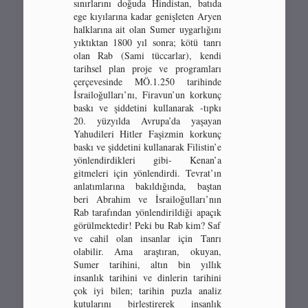
sınırlarını doğuda Hindistan, batıda
ege kıyılarına kadar genişleten Aryen
halklarına ait olan Sumer uygarlığını
yıktıktan 1800 yıl sonra; kötü tanrı
olan Rab (Sami tüccarlar), kendi
tarihsel plan proje ve programları
çerçevesinde MÖ.1.250 tarihinde
İsrailoğulları’nı, Firavun’un korkunç
baskı ve şiddetini kullanarak -tıpkı
20. yüzyılda Avrupa’da yaşayan
Yahudileri Hitler Faşizmin korkunç
baskı ve şiddetini kullanarak Filistin’e
yönlendirdikleri gibi- Kenan’a
gitmeleri için yönlendirdi. Tevrat’ın
anlatımlarına bakıldığında, baştan
beri Abrahim ve İsrailoğulları’nın
Rab tarafından yönlendirildiği apaçık
görülmektedir! Peki bu Rab kim? Saf
ve cahil olan insanlar için Tanrı
olabilir. Ama araştıran, okuyan,
Sumer tarihini, altın bin yıllık
insanlık tarihini ve dinlerin tarihini
çok iyi bilen; tarihin puzla analiz
kutularını birleştirerek insanlık