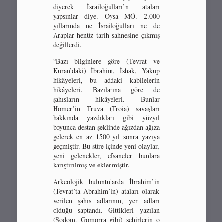
diyerek İsrailoğulları’n ataları
yapsınlar diye. Oysa MÖ. 2.000
yıllarında ne İsrailoğulları ne de
Araplar henüz tarih sahnesine çıkmış
değillerdi.
“Bazı bilginlere göre (Tevrat ve
Kuran’daki) İbrahim, İshak, Yakup
hikâyeleri, bu addaki kabilelerin
hikâyeleri. Bazılarına göre de
şahısların hikâyeleri. Bunlar
Homer’in Truva (Troia) savaşları
hakkında yazdıkları gibi yüzyıl
boyunca destan şeklinde ağızdan ağıza
gelerek en az 1500 yıl sonra yazıya
geçmiştir. Bu süre içinde yeni olaylar,
yeni gelenekler, efsaneler bunlara
karıştırılmış ve eklenmiştir.
Arkeolojik buluntularda İbrahim’in
(Tevrat’ta Abrahim’in) ataları olarak
verilen şahıs adlarının, yer adları
olduğu saptandı. Gittikleri yazılan
(Sodom, Gomorra gibi) şehirlerin o