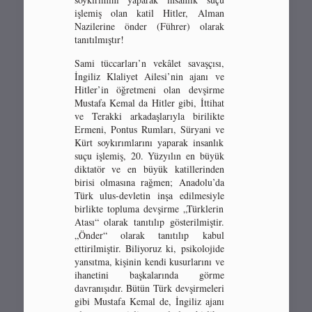
işlemiş olan katil Hitler, Alman
Nazilerine önder (Führer) olarak
tanıtılmıştır!
Sami tüccarları’n vekâlet savaşçısı,
İngiliz Klaliyet Ailesi’nin ajanı ve
Hitler’in öğretmeni olan devşirme
Mustafa Kemal da Hitler gibi, İttihat
ve Terakki arkadaşlarıyla birilikte
Ermeni, Pontus Rumları, Süryani ve
Kürt soykırımlarını yaparak insanlık
suçu işlemiş, 20. Yüzyılın en büyük
diktatör ve en büyük katillerinden
birisi olmasına rağmen; Anadolu’da
Türk ulus-devletin inşa edilmesiyle
birlikte topluma devşirme „Türklerin
Atası“ olarak tanıtılıp gösterilmiştir.
„Önder“ olarak tanıtılıp kabul
ettirilmiştir. Biliyoruz ki, psikolojide
yansıtma, kişinin kendi kusurlarını ve
ihanetini başkalarında görme
davranışıdır. Bütün Türk devşirmeleri
gibi Mustafa Kemal de, İngiliz ajanı