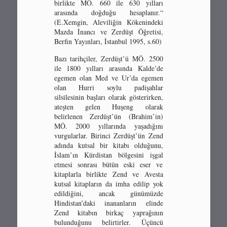
birlikte MÖ. 660 ile 630 yılları
arasında doğduğu hesaplanır.“
(E.Xemgin, Aleviliğin Kökenindeki
Mazda İnancı ve Zerdüşt Öğretisi,
Berfin Yayınları, İstanbul 1995, s.60)
Bazı tarihçiler, Zerdüşt’ü MÖ. 2500
ile 1800 yılları arasında Kalde’de
egemen olan Med ve Ur’da egemen
olan Hurri soylu padişahlar
silsilesinin başları olarak gösterirken,
ateşten gelen Huşeng olarak
belirlenen Zerdüşt’ün (Brahim’in)
MÖ. 2000 yıllarında yaşadığını
vurgularlar. Birinci Zerdüşt’ün Zend
adında kutsal bir kitabı olduğunu,
İslam’ın Kürdistan bölgesini işgal
etmesi sonrası bütün eski eser ve
kitaplarla birlikte Zend ve Avesta
kutsal kitapların da imha edilip yok
edildiğini, ancak günümüzde
Hindistan’daki inananların elinde
Zend kitabın birkaç yaprağının
bulunduğunu belirtirler. Üçüncü