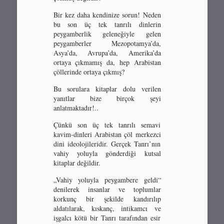
Bir kez daha kendinize sorun! Neden
bu son üç tek tanrılı dinlerin
peygamberlik geleneğiyle gelen
peygamberler Mezopotamya’da,
Asya’da, Avrupa’da, Amerika’da
ortaya çıkmamış da, hep Arabistan
çöllerinde ortaya çıkmış?
Bu sorulara kitaplar dolu verilen
yanıtlar bize birçok şeyi
anlatmaktadır!..
Çünkü son üç tek tanrılı semavi
kavim-dinleri Arabistan çöl merkezci
dini ideolojileridir. Gerçek Tanrı’nın
vahiy yoluyla gönderdiği kutsal
kitaplar değildir.
„Vahiy yoluyla peygambere geldi“
denilerek insanlar ve toplumlar
korkunç bir şekilde kandırılıp
aldatılarak, kıskanç, intikamcı ve
işgalcı kötü bir Tanrı tarafından esir