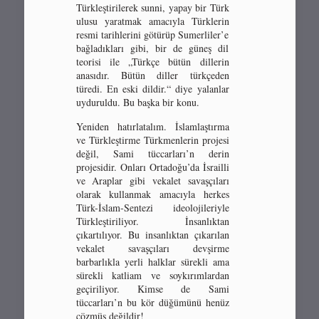
Türkleştirilerek sunni, yapay bir Türk
ulusu yaratmak amacıyla Türklerin
resmi tarihlerini götürüp Sumerliler’e
bağladıkları gibi, bir de güneş dil
teorisi ile „Türkçe bütün dillerin
anasıdır. Bütün diller türkçeden
türedi. En eski dildir.“ diye yalanlar
uyduruldu. Bu başka bir konu.
Yeniden hatırlatalım. İslamlaştırma
ve Türkleştirme Türkmenlerin projesi
değil, Sami tüccarları’n derin
projesidir. Onları Ortadoğu’da İsrailli
ve Araplar gibi vekalet savaşçıları
olarak kullanmak amacıyla herkes
Türk-İslam-Sentezi ideolojileriyle
Türkleştiriliyor. İnsanlıktan
çıkartılıyor. Bu insanlıktan çıkarılan
vekalet savaşçıları devşirme
barbarlıkla yerli halklar sürekli ama
sürekli katliam ve soykırımlardan
geçiriliyor. Kimse de Sami
tüccarları’n bu kör düğümünü henüz
çözmüş değildir!