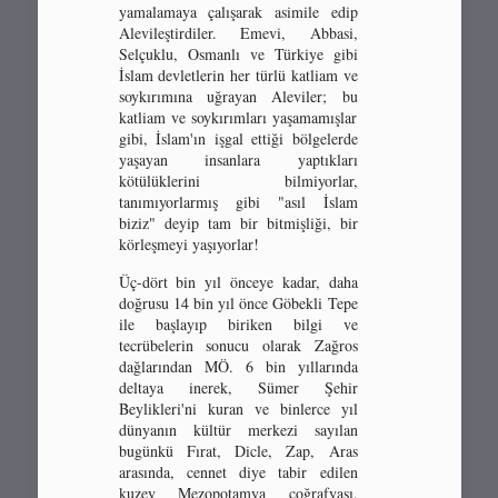
yamalamaya çalışarak asimile edip
Alevileştirdiler. Emevi, Abbasi,
Selçuklu, Osmanlı ve Türkiye gibi
İslam devletlerin her türlü katliam ve
soykırımına uğrayan Aleviler; bu
katliam ve soykırımları yaşamamışlar
gibi, İslam'ın işgal ettiği bölgelerde
yaşayan insanlara yaptıkları
kötülüklerini bilmiyorlar,
tanımıyorlarmış gibi "asıl İslam
biziz" deyip tam bir bitmişliği, bir
körleşmeyi yaşıyorlar!
Üç-dört bin yıl önceye kadar, daha
doğrusu 14 bin yıl önce Göbekli Tepe
ile başlayıp biriken bilgi ve
tecrübelerin sonucu olarak Zağros
dağlarından MÖ. 6 bin yıllarında
deltaya inerek, Sümer Şehir
Beylikleri'ni kuran ve binlerce yıl
dünyanın kültür merkezi sayılan
bugünkü Fırat, Dicle, Zap, Aras
arasında, cennet diye tabir edilen
kuzey Mezopotamya coğrafyası,