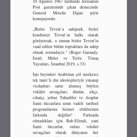
10 Ağustos 1967 tarihinde Jerusalem
Post gazetesinde çıkan demecinde
General Mosche Dajan şöyle
konuşuyordu:
„Bizler Tevrat’a sahipsek, bizler
kendimizi Tevrat’ın halkı olarak
görüyorsak, o zaman bizler Tevrat’ta
vaad edilen bütün topraklara da sahip
olmak zorundayız.“ (Roger Garaudy,
İsrail, Mitler ve Terör, Timaş
Yayınları, İstanbul 2019, s.33)
İşte beyinleri Arabistan çöl merkezci
tek tanrı’lı din ideolojileriyle yıkanıp
vicdanları satın alınmış böylesi
vekâlet savaşçıları, dindar, ırkçı,
cıhatçı, yobaz Yahudiler ve Araplar
Sami tüccarlara uzun vadeli tarihsel
programlarına hizmet ettiklerinin
farkında değiller! Farkında
olmadıkları için Rab-Efendi, yani
Sami tüccarlar, onları vekâlet
savaşçıları olarak dünyanın her