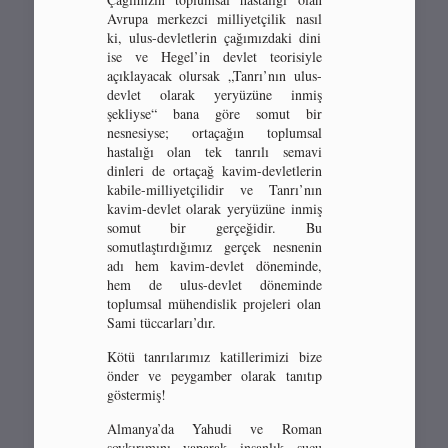
Avrupa merkezci milliyetçilik nasıl
ki, ulus-devletlerin çağımızdaki dini
ise ve Hegel’in devlet teorisiyle
açıklayacak olursak „Tanrı’nın ulus-
devlet olarak yeryüzüne inmiş
şekliyse“ bana göre somut bir
nesnesiyse; ortaçağın toplumsal
hastalığı olan tek tanrılı semavi
dinleri de ortaçağ kavim-devletlerin
kabile-milliyetçilidir ve Tanrı’nın
kavim-devlet olarak yeryüzüne inmiş
somut bir gerçeğidir. Bu
somutlaştırdığımız gerçek nesnenin
adı hem kavim-devlet döneminde,
hem de ulus-devlet döneminde
toplumsal mühendislik projeleri olan
Sami tüccarları’dır.
Kötü tanrılarımız katillerimizi bize
önder ve peygamber olarak tanıtıp
göstermiş!
Almanya’da Yahudi ve Roman
soykırımını yaparak insanlık suçu