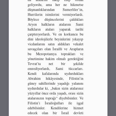
geliyordu, ama her ne hikmetse
düşmanlıklarından Sumerliler’in,
Hurrilerin isimlerini vermiyorlardı.
Böylece düşüncelerini çaldıkları
Aryen halkların atalarını Sami
halkların ataları yaparak tarihi
çarptırıyorlardı. Ve en korkuncu bu
dini ideolojilerle beyinlerini yıkayıp
vicdanlarını satın aldıkları vekalet
savaşçıları olan İsrailli ve Arapların
bu Mezopotamya toprakları ve
yönetimine hakim olmalı gerektiğini
Tevrat’ta net bir şekilde
emrediyorlardı, Sami tüccarları.
Kendi kafalarında uydurdukları
Abrahim hikâyesinde, Filistin’in
güney sahillerinde yaşadığı yalanını
uydurdular ki, „bakın sizin atalarınız
yüzyıllar önce orda yaşadı, orası sizin
atalarınızın toprağı“ diyebilsinler. Ve
Filistin’i İsrailoğulları ile işgal
edebilsinler. Kendilerine hizmet
edecek olan bir İsrail devleti