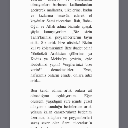
olmayanları barbarca katliamlardan
geçirerek mallarına, ülkelerine, kadın
ve kızlarına tecavüz ederek el
koydular. Sami tüccarları, Rab, Baba-
Oğul ve Allah adına bizimle apaçık
şöyle konuşuyorlar: „Biz sizin
Tanrı'larınızı, peygamberlerini tayin
ettik. Siz artık bize aitsiniz! Bizim
kul ve kölemizsiniz! Bize ibadet edin!
Yönünüzü Arabistan çöllerine; ya
Kudüs ya Mekke’ye çevirin, öyle
ibadetinizi yapın! Vergilerinizi bize
verin!“ demektedirler. Evet,
hafızamız onların elinde, onlara aitiz
artık...
Ben kendi adıma artık onlara ait
olmadığımı açıklıyorum. Eğer
ölürsem, yaşadığım süre içinde güzel
dünyamın sunduğu besinlerden artık
yoksun kalan cansız-ruhsuz bedenim
üzerinde, kitapları ve peygamberleri
savaş sever olan Sami tüccarları’n