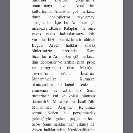
unutturmayı ve kendilerini,
kültürlerini, Arabistan çöl merkezci
dinsel ideolojilerini saydırmayı
amaçladılar. İşte bu Arabistan çöl
merkezci „Kutsal Kitaplar“ ile önce
yavaş yavaş hafızalarımıza kilit
vuruldu, bizi ülkemizde esir aldılar.
Bugün Aryen halkları olarak
ölülerimizin üzerinde Sami
tüccarları’n Arapbistan çöl merkezci
dini ideolojiler ve tarihsel plan, proje
ve programları olan Musa’nın
Tevratı’nı, İsa’nın İncil’ini,
Muhammed’in Kuran’ını
okutuyarlarsa, siz kabul etseniz de,
etmeseniz de artık biz Sami
tüccarların kul ve kölesi olmuşuz
demektir!.. Musa ve İsa İsrailli’dir.
Muhammed Arap’tır. Kendinize
sorun! Neden bu peygamberlik
geleneğiyle gelen peygamberlerin
hepsi Sami halklarından çıkmış da,
Aryen halklarından, Kızılderililerden