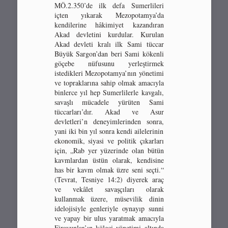
MÖ.2.350’de ilk defa Sumerlileri
içten yıkarak Mezopotamya’da
kendilerine hâkimiyet kazandıran
Akad devletini kurdular. Kurulan
Akad devleti kralı ilk Sami tüccar
Büyük Sargon’dan beri Sami kökenli
göçebe nüfusunu yerleştirmek
istedikleri Mezopotamya’nın yönetimi
ve topraklarına sahip olmak amacıyla
binlerce yıl hep Sumerlilerle kavgalı,
savaşlı mücadele yürüten Sami
tüccarları’dır. Akad ve Asur
devletleri’n deneyimlerinden sonra,
yani iki bin yıl sonra kendi ailelerinin
ekonomik, siyasi ve politik çıkarları
için, „Rab yer yüzerinde olan bütün
kavmlardan üstün olarak, kendisine
has bir kavm olmak üzre seni seçti.“
(Tevrat, Tesniye 14:2) diyerek araç
ve vekâlet savaşçıları olarak
kullanmak üzere, müsevilik dinin
idelojisiyle genleriyle oynayıp sunni
ve yapay bir ulus yaratmak amacıyla
Firavunlar’ın köleci yönetimi altında