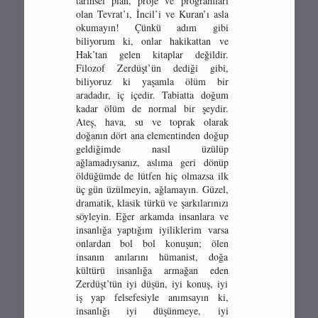
tarihsel plan, proje ve programları
olan Tevrat’ı, İncil’i ve Kuran’ı asla
okumayın! Çünkü adım gibi
biliyorum ki, onlar hakikattan ve
Hak’tan gelen kitaplar değildir.
Filozof Zerdüşt’ün dediği gibi,
biliyoruz ki yaşamla ölüm bir
aradadır, iç içedir. Tabiatta doğum
kadar ölüm de normal bir şeydir.
Ateş, hava, su ve toprak olarak
doğanın dört ana elementinden doğup
geldiğimde nasıl üzülüp
ağlamadıysanız, aslıma geri dönüp
öldüğümde de lütfen hiç olmazsa ilk
üç gün üzülmeyin, ağlamayın. Güzel,
dramatik, klasik türkü ve şarkılarınızı
söyleyin. Eğer arkamda insanlara ve
insanlığa yaptığım iyiliklerim varsa
onlardan bol bol konuşun; ölen
insanın anılarını hümanist, doğa
kültürü insanlığa armağan eden
Zerdüşt’tün iyi düşün, iyi konuş, iyi
iş yap felsefesiyle anımsayın ki,
insanlığı iyi düşünmeye, iyi