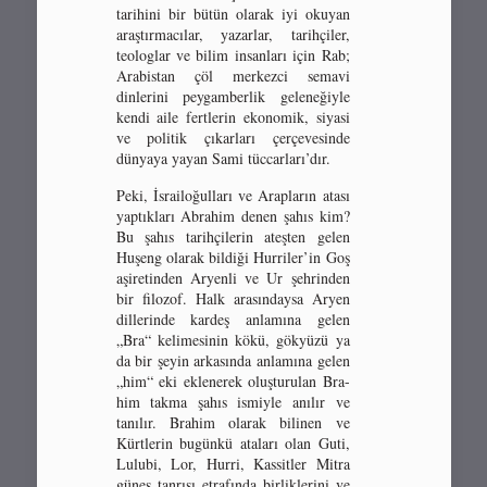
tarihini bir bütün olarak iyi okuyan
araştırmacılar, yazarlar, tarihçiler,
teologlar ve bilim insanları için Rab;
Arabistan çöl merkezci semavi
dinlerini peygamberlik geleneğiyle
kendi aile fertlerin ekonomik, siyasi
ve politik çıkarları çerçevesinde
dünyaya yayan Sami tüccarları’dır.
Peki, İsrailoğulları ve Arapların atası
yaptıkları Abrahim denen şahıs kim?
Bu şahıs tarihçilerin ateşten gelen
Huşeng olarak bildiği Hurriler’in Goş
aşiretinden Aryenli ve Ur şehrinden
bir filozof. Halk arasındaysa Aryen
dillerinde kardeş anlamına gelen
„Bra“ kelimesinin kökü, gökyüzü ya
da bir şeyin arkasında anlamına gelen
„him“ eki eklenerek oluşturulan Bra-
him takma şahıs ismiyle anılır ve
tanılır. Brahim olarak bilinen ve
Kürtlerin bugünkü ataları olan Guti,
Lulubi, Lor, Hurri, Kassitler Mitra
güneş tanrısı etrafında birliklerini ve