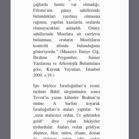
çağlarda henüz var olmadığı,
Filistin’nin güney sahillerinde
bulundukları yazılmış olmasına
rağmen, yapılan kazılarda oralarda
olamayacakları anlaşıldı. Güney
sahillerinde Mısırlara ait eserlerin
bulunması, oraların Mısırlıların
kontrolü altında bulunduğunu
gösteriyordu.” (Muazzez İlmiye Çiğ,
İbrahim Peygamber, Sumer
Yazılarına ve Arkeolojik Buluntulara
göre, Kaynak Yayınları, İstanbul
2009, s.19.)
İşte böylece İsrailoğulları’n resmi
tarihini Babil sürgününden sonra
Tevrat’ta yazan kâhinler Brahim’in
önüne A harfini koyarak
İsrailoğulları’n ataları yaptılar. Ve
„sizin atalarınız ordan, Ur şehrinden
geldi“ diye yalan hikâyeler
uydurdular. Ataları ordan geldiyse
düşünce, fikir, mitos, efsane, destan
da atalarını takip edip ordan