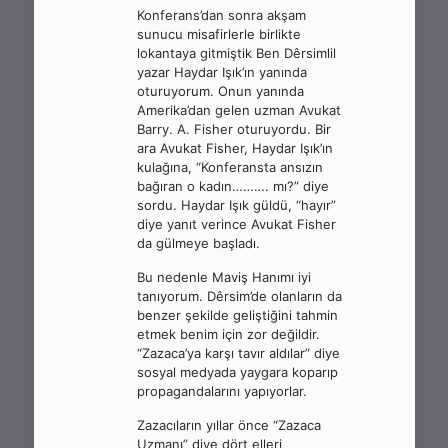
Konferans’dan sonra akşam
sunucu misafirlerle birlikte
lokantaya gitmiştik Ben Dêrsimlil
yazar Haydar Işık’ın yanında
oturuyorum. Onun yanında
Amerika’dan gelen uzman Avukat
Barry. A. Fisher oturuyordu. Bir
ara Avukat Fisher, Haydar Işık’ın
kulağına, “Konferansta ansızın
bağıran o kadın………. mı?” diye
sordu. Haydar Işık güldü, “hayır”
diye yanıt verince Avukat Fisher
da gülmeye başladı.
Bu nedenle Maviş Hanımı iyi
tanıyorum. Dêrsim’de olanların da
benzer şekilde geliştiğini tahmin
etmek benim için zor değildir.
“Zazaca’ya karşı tavır aldılar” diye
sosyal medyada yaygara koparıp
propagandalarını yapıyorlar.
Zazacıların yıllar önce “Zazaca
Uzmanı” diye dört elleri