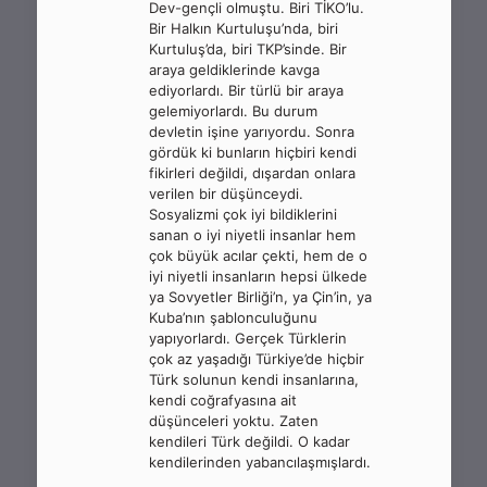
Dev-gençli olmuştu. Biri TİKO’lu.
Bir Halkın Kurtuluşu’nda, biri
Kurtuluş’da, biri TKP’sinde. Bir
araya geldiklerinde kavga
ediyorlardı. Bir türlü bir araya
gelemiyorlardı. Bu durum
devletin işine yarıyordu. Sonra
gördük ki bunların hiçbiri kendi
fikirleri değildi, dışardan onlara
verilen bir düşünceydi.
Sosyalizmi çok iyi bildiklerini
sanan o iyi niyetli insanlar hem
çok büyük acılar çekti, hem de o
iyi niyetli insanların hepsi ülkede
ya Sovyetler Birliği’n, ya Çin’in, ya
Kuba’nın şablonculuğunu
yapıyorlardı. Gerçek Türklerin
çok az yaşadığı Türkiye’de hiçbir
Türk solunun kendi insanlarına,
kendi coğrafyasına ait
düşünceleri yoktu. Zaten
kendileri Türk değildi. O kadar
kendilerinden yabancılaşmışlardı.