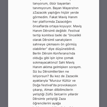
tanıyorum, öbür bayanları
tanımıyorum. Bayan Mayera’nın
zZazacılık yaptığını hiçbir yerde
görmedim. Fakat Maviş Hanım
her platformda Zazacılığını
önsaflarda ortaya koyuyor. Maviş
Hanım Dêrsimli değildir. Festival
tertip komitesi belki de “öncelikli
olarak Dêrsimli sanatçıların
sahneye çıkmasını ön görmüş
olabilirler” diye düşünebilirdi.
Berlin Dêrsim Konferansı’nda
olduğu gibi işin içine çomak
sokmayacaktınız! Sahi Maviş
Hanım aklıma gelmişken sorayım.
Siz bu Dêrsimliler’den ne
istiyorsun? Bu kez de Zazacılık
ayaklarıyla “Munzur Kültür ve
Doğa festival”da provokasyon
çıkarıp, Alman dilbilimcilerin
yetiştiği Zülfü Selcan’ın yıllardır
Dêrsim’e yetiştiği Zaza
öğrencilerini ayağa