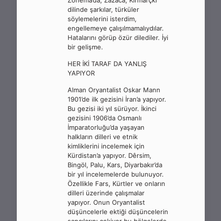
Zonema’da, Zazaca, Kırmarçkî
dilinde şarkılar, türküler
söylemelerini isterdim,
engellemeye çalışılmamalıydılar.
Hatalarını görüp özür dilediler. İyi
bir gelişme.
HER İKİ TARAF DA YANLIŞ
YAPIYOR
Alman Oryantalist Oskar Mann
1901’de ilk gezisini İran’a yapıyor.
Bu gezisi iki yıl sürüyor. İkinci
gezisini 1906’da Osmanlı
İmparatorluğu’da yaşayan
halkların dilleri ve etnik
kimliklerini incelemek için
Kürdistan’a yapıyor. Dêrsim,
Bingöl, Palu, Kars, Diyarbakır’da
bir yıl incelemelerde bulunuyor.
Özellikle Fars, Kürtler ve onların
dilleri üzerinde çalışmalar
yapıyor. Onun Oryantalist
düşüncelerle ektiği düşüncelerin