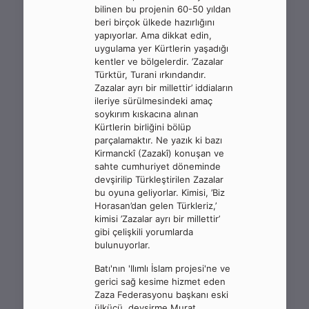
bilinen bu projenin 60-50 yıldan
beri birçok ülkede hazırlığını
yapıyorlar. Ama dikkat edin,
uygulama yer Kürtlerin yaşadığı
kentler ve bölgelerdir. ’Zazalar
Türktür, Turani ırkındandır.
Zazalar ayrı bir millettir’ iddiaların
ileriye sürülmesindeki amaç
soykırım kıskacına alınan
Kürtlerin birliğini bölüp
parçalamaktır. Ne yazık ki bazı
Kirmanckî (Zazakî) konuşan ve
sahte cumhuriyet döneminde
devşirilip Türkleştirilen Zazalar
bu oyuna geliyorlar. Kimisi, ’Biz
Horasan’dan gelen Türkleriz,’
kimisi ’Zazalar ayrı bir millettir’
gibi çelişkili yorumlarda
bulunuyorlar.
Batı'nın 'Ilımlı İslam projesi'ne ve
gerici sağ kesime hizmet eden
Zaza Federasyonu başkanı eski
ülkücü, devşirme Murat