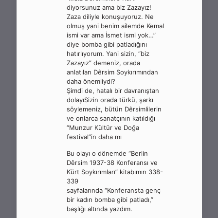
diyorsunuz ama biz Zazayız!
Zaza diliyle konuşuyoruz. Ne
olmuş yani benim ailemde Kemal
ismi var ama İsmet ismi yok…”
diye bomba gibi patladığını
hatırlıyorum. Yani sizin, “biz
Zazayız” demeniz, orada
anlatılan Dêrsim Soykırımından
daha önemliydi?
Şimdi de, hatalı bir davranıştan
dolayıSizin orada türkü, şarkı
söylemeniz, bütün Dêrsimlilerin
ve onlarca sanatçının katıldığı
“Munzur Kültür ve Doğa
festival”in daha mı
Bu olayı o dönemde “Berlin
Dêrsim 1937-38 Konferansı ve
Kürt Soykırımları” kitabımın 338-
339
sayfalarında “Konferansta genç
bir kadın bomba gibi patladı,”
başlığı altında yazdım.