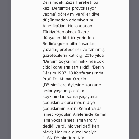
Dêrsim’deki Zaza Hareketi bu
kez “Dêrsim’de provokasyon
yapma” görev mi verdiler diye
düşünmeden edemiyorum.
Amerika’dan, Hollanda’dan
Türkiye’den olmak üzere
dünyanın dört bir yerinden
Berlin’e gelen bilim insanları,
yazarlar, profesörler ve tanınmış
gazetecilerin katıldığı 2010 yılda
“Dêrsim Soykırımı” hakkında çok
ciddi konuların tartışıldığı “Berlin
Dêrsim 1937-38 Konferansı”nda,
Prof. Dr. Ahmat Özer’in,
„Dêrsimlilere öylesine korkunç
acılar yaşatmışlar ki, o
soykırımdan sonra yaşayanlar
çocukları öldürülmesin diye
çocuklarının ismini Kemal ya da
İsmet koydular. Ailelerinde Kemal
ismi yoksa İsmet ismi vardır.”
dediği yerdi, hiç yeri değilken
Maviş Hanım o güzel sesiyle
“…Siz Dêrsimlilere Kürt