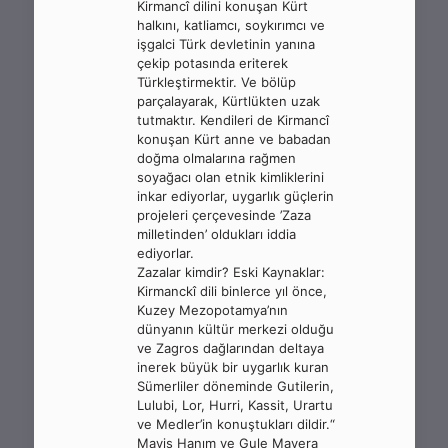
Kirmancî dilini konuşan Kürt
halkını, katliamcı, soykırımcı ve
işgalci Türk devletinin yanına
çekip potasında eriterek
Türkleştirmektir. Ve bölüp
parçalayarak, Kürtlükten uzak
tutmaktır. Kendileri de Kirmancî
konuşan Kürt anne ve babadan
doğma olmalarına rağmen
soyağacı olan etnik kimliklerini
inkar ediyorlar, uygarlık güçlerin
projeleri çerçevesinde ’Zaza
milletinden’ oldukları iddia
ediyorlar.
Zazalar kimdir? Eski Kaynaklar:
Kirmanckî dili binlerce yıl önce,
Kuzey Mezopotamya’nın
dünyanın kültür merkezi olduğu
ve Zagros dağlarından deltaya
inerek büyük bir uygarlık kuran
Sümerliler döneminde Gutilerin,
Lulubi, Lor, Hurri, Kassit, Urartu
ve Medler’in konuştukları dildir.“
Maviş Hanım ve Gule Mayera