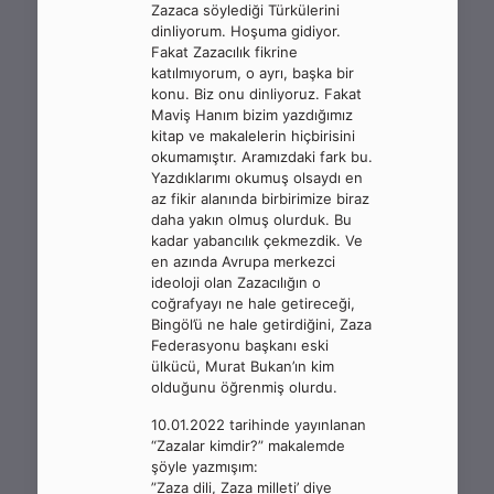
Zazaca söylediği Türkülerini
dinliyorum. Hoşuma gidiyor.
Fakat Zazacılık fikrine
katılmıyorum, o ayrı, başka bir
konu. Biz onu dinliyoruz. Fakat
Maviş Hanım bizim yazdığımız
kitap ve makalelerin hiçbirisini
okumamıştır. Aramızdaki fark bu.
Yazdıklarımı okumuş olsaydı en
az fikir alanında birbirimize biraz
daha yakın olmuş olurduk. Bu
kadar yabancılık çekmezdik. Ve
en azında Avrupa merkezci
ideoloji olan Zazacılığın o
coğrafyayı ne hale getireceği,
Bingöl’ü ne hale getirdiğini, Zaza
Federasyonu başkanı eski
ülkücü, Murat Bukan’ın kim
olduğunu öğrenmiş olurdu.
10.01.2022 tarihinde yayınlanan
“Zazalar kimdir?” makalemde
şöyle yazmışım:
”Zaza dili, Zaza milleti’ diye