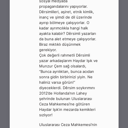
sosyal medyada
propagandalarını yapıyorlar.
Dêrsimlileri, aşiret, etnik kimlik,
inanç ve şimdi de dil üzerinde
ayırıp bölmeye çalışıyorlar. O
kadar ayrımcılıkla hangi halk
ayakta kalabir? Dêrsimli yazarları
da buna alet etmeye çalışıyorlar.
Biraz mıktıklı düşünmek
gerekiyor.
Çok değerli rahmetli Dêrsimli
yazar arkadaşlarım Haydar Işık ve
Munzur Çem sağ olsalardı,
“Bunca ayrılıktan, bunca acıdan
sonra gidin birbirinizi yiyin. Ne
haliniz varsa görün!”
diyeceklerdi. Dêrsim soykırımını
2012’de Hollanda’nın Lahey
şehrinde bulunan Uluslararası
Ceza Mahkemesi’ne götüren
Haydar Işık’ın mezarda kemikleri
sızlıyor!
Uluslararası Ceza Mahkemesi’nin