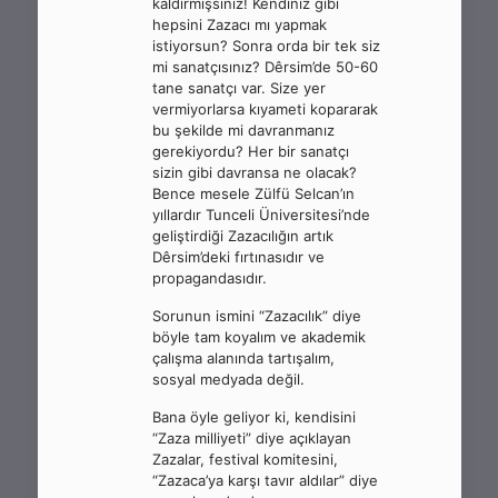
kaldırmışsınız! Kendiniz gibi
hepsini Zazacı mı yapmak
istiyorsun? Sonra orda bir tek siz
mi sanatçısınız? Dêrsim’de 50-60
tane sanatçı var. Size yer
vermiyorlarsa kıyameti kopararak
bu şekilde mi davranmanız
gerekiyordu? Her bir sanatçı
sizin gibi davransa ne olacak?
Bence mesele Zülfü Selcan’ın
yıllardır Tunceli Üniversitesi’nde
geliştirdiği Zazacılığın artık
Dêrsim’deki fırtınasıdır ve
propagandasıdır.
Sorunun ismini “Zazacılık” diye
böyle tam koyalım ve akademik
çalışma alanında tartışalım,
sosyal medyada değil.
Bana öyle geliyor ki, kendisini
“Zaza milliyeti” diye açıklayan
Zazalar, festival komitesini,
“Zazaca’ya karşı tavır aldılar” diye