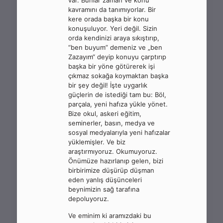
var. Bunlar zaman ve konu
kavramını da tanımıyorlar. Bir
kere orada başka bir konu
konuşuluyor. Yeri değil. Sizin
orda kendinizi araya sıkıştırıp,
“ben buyum” demeniz ve „ben
Zazayım“ deyip konuyu çarptırıp
başka bir yöne götürerek işi
çıkmaz sokağa koymaktan başka
bir şey değil! İşte uygarlık
güçlerin de istediği tam bu: Böl,
parçala, yeni hafıza yükle yönet.
Bize okul, askeri eğitim,
seminerler, basın, medya ve
sosyal medyalarıyla yeni hafızalar
yüklemişler. Ve biz
araştırmıyoruz. Okumuyoruz.
Önümüze hazırlanıp gelen, bizi
birbirimize düşürüp düşman
eden yanlış düşünceleri
beynimizin sağ tarafına
depoluyoruz.
Ve eminim ki aramızdaki bu