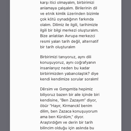
karşı itici olmayalım, birbirimizi
anlamaya çalışalım. Birilerinin dil
ve etnik kimlik üzerinden bizimle
çok kötü oynadığının farkında
olalım. Dilimiz ile ilgili, tarihimizle
ilgili bir bilgi merkezi oluşturalım.
Bize anlatılan Avrupa merkezci
resmi yalan tarih değil, alternatif
bir tarih oluşturalım
Birbirimizi tanıyoruz, aynı dili
konuşuyoruz, aynı coğrafyanın
insanlarıyız neden bu kadar
birbirimizden yabancılaştık? diye
kendi kendimize sorular soralım!
Dêrsim ve Gımgım’da hepimiz
biliyoruz bazen bir aile içinde biri
kendisine, “Ben Zazayım” diyor,
öbür “Hayır, Kirmanckî benim
dilim, ben Zazaca konuşuyorum
ama ben Kürdüm,” diyor.
Araştırdığım ve derin bir tarih
bilincim olduğu için aslında bu