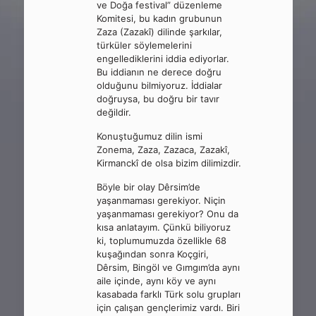
ve Doğa festival” düzenleme
Komitesi, bu kadın grubunun
Zaza (Zazakî) dilinde şarkılar,
türküler söylemelerini
engellediklerini iddia ediyorlar.
Bu iddianın ne derece doğru
olduğunu bilmiyoruz. İddialar
doğruysa, bu doğru bir tavır
değildir.
Konuştuğumuz dilin ismi
Zonema, Zaza, Zazaca, Zazakî,
Kirmanckî de olsa bizim dilimizdir.
Böyle bir olay Dêrsim’de
yaşanmaması gerekiyor. Niçin
yaşanmaması gerekiyor? Onu da
kısa anlatayım. Çünkü biliyoruz
ki, toplumumuzda özellikle 68
kuşağından sonra Koçgiri,
Dêrsim, Bingöl ve Gımgım’da aynı
aile içinde, aynı köy ve aynı
kasabada farklı Türk solu grupları
için çalışan gençlerimiz vardı. Biri