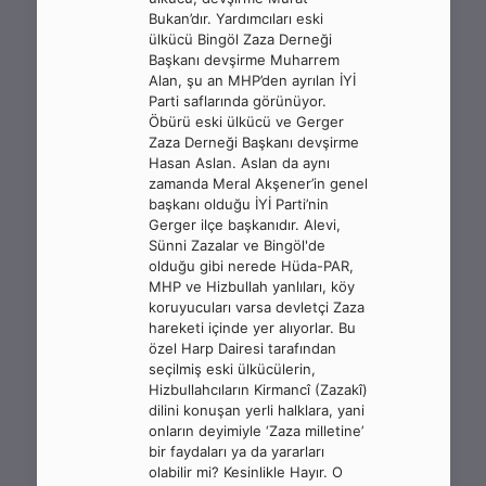
Bukan’dır. Yardımcıları eski
ülkücü Bingöl Zaza Derneği
Başkanı devşirme Muharrem
Alan, şu an MHP’den ayrılan İYİ
Parti saflarında görünüyor.
Öbürü eski ülkücü ve Gerger
Zaza Derneği Başkanı devşirme
Hasan Aslan. Aslan da aynı
zamanda Meral Akşener’in genel
başkanı olduğu İYİ Parti’nin
Gerger ilçe başkanıdır. Alevi,
Sünni Zazalar ve Bingöl'de
olduğu gibi nerede Hüda-PAR,
MHP ve Hizbullah yanlıları, köy
koruyucuları varsa devletçi Zaza
hareketi içinde yer alıyorlar. Bu
özel Harp Dairesi tarafından
seçilmiş eski ülkücülerin,
Hizbullahcıların Kirmancî (Zazakî)
dilini konuşan yerli halklara, yani
onların deyimiyle ‘Zaza milletine’
bir faydaları ya da yararları
olabilir mi? Kesinlikle Hayır. O