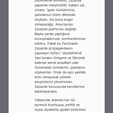
Düzenleme Komitesi, Zazacılık
yapanları eleştirebilir, hakları var,
onlara, “gelin türkülerinizi,
şarkılarınızı bizim dilimizde
söyleyin, biz buna engel
olmayacağız. Ama burası
Zazacılık platformu değildir.
Başka yerde yaptığınız
konuşmalarınıza, seminerlerinize
katılırız. Fakat bu Festivalde
Zazacılık propagandasını
yapmayın lütfen.” diyebilirlerdi.
Yani bırakın Gımgımlı ve Dêrsimli
kadınlar kendi anadilleri olan
Zonema’de türkülerini, şarkılarını
söylesinler. Onlar da aynı şekilde
kırıcı olmayacak şekilde
eleştirilerini yöneltsinler,
Zazacılık konusunda kendilerine
katılmayanlara.
Yabancılar aramıza her tür
ayrımcılı koymuşsa, politik ve
siyasi diyalektik açıdan birbirimizi