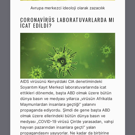
Avrupa merkezci ideoloji olarak zazacılık
CORONAVİRÜS LABORATUVARLARDA MI
İCAT EDİLDİ?
AIDS virüsünü Kenya‘daki CIA denetimindeki
Soyarıtım Kayıt Merkezi laboratuvarlarında icat
ettikleri dönemde, başta ABD olmak üzere bütün
dünya basın ve medyası yıllarca „virüsün Afrika’da
Maymunlardan insanlara geçtiği“ yalanını
propaganda ediyordu. Şimdi de gene başta ABD
olmak üzere ellerindeki bütün dünya basın ve
medyası „COVID-19 virüsü Çin’de yarasadan, vahşi
hayvan pazarından insanlara geçti“ yalan
propagandasını yayıyorlar. Ne kadar da birbirine