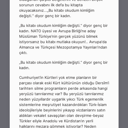
sorunun cevabını ilk defa bu kitapta
okuyacaksınız...„Bu kitabı okudum kimliğim
değişti.“ diyor genç bir kadın.
„Bu kitabı okudum kimliğim değişti.“ diyor genç bir
kadın. NATO üyesi ve Avrupa Birliği’ne aday
Müslüman Türkiye’nin gerçek yüzünü bilmek
istiyorsanız bu kitabı mutlaka okuyun!.. Avrupa'da
Almanca ve Türkçesi Mezopotamya Yayınları'ndan
çıktı.
„Bu kitabı okudum kimliğim değişti.“ diyor genç bir
kadın.
Cumhuriyet’in Kürtleri yok etme planların bir
parçası olarak eski Kürt kültürünün olduğu Dersîm’i
tarihten silme programların perde arkasında hangi
yeryüzü tanrılarımız var? Bu yeryüzü tanrılarımız
neden yüzyıllardır uygarlık yıkıcı Türk egemenlik
sistemlerine meşrutiyet kazandırdıkları Türk-İslam
ideolojileriyle beyinlerini yıkayıp vicdanlarını satın
aldıkları vekalet savaşçıları olan devşirme-beyaz
Türkler eliyle Anadolu ve Kürdistan’ın yerli
halklarını mezara gömmek istiyorlar? Neden