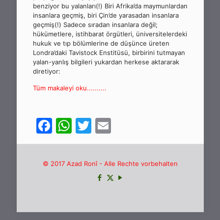
benziyor bu yalanları(!) Biri Afrika’da maymunlardan
insanlara geçmiş, biri Çin’de yarasadan insanlara
geçmiş(!) Sadece sıradan insanlara değil;
hükümetlere, istihbarat örgütleri, üniversitelerdeki
hukuk ve tıp bölümlerine de düşünce üreten
Londra’daki Tavistock Enstitüsü, birbirini tutmayan
yalan-yanlış bilgileri yukardan herkese aktararak
diretiyor:
Tüm makaleyi oku..........
Facebook
WhatsApp
Twitter
Email
© 2017 Azad Ronî - Alle Rechte vorbehalten