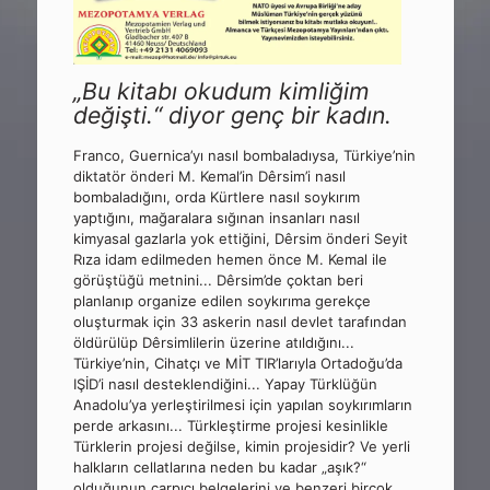
„Bu kitabı okudum kimliğim
değişti.“ diyor genç bir kadın.
Franco, Guernica’yı nasıl bombaladıysa, Türkiye’nin
diktatör önderi M. Kemal’in Dêrsim’i nasıl
bombaladığını, orda Kürtlere nasıl soykırım
yaptığını, mağaralara sığınan insanları nasıl
kimyasal gazlarla yok ettiğini, Dêrsim önderi Seyit
Rıza idam edilmeden hemen önce M. Kemal ile
görüştüğü metnini... Dêrsim’de çoktan beri
planlanıp organize edilen soykırıma gerekçe
oluşturmak için 33 askerin nasıl devlet tarafından
öldürülüp Dêrsimlilerin üzerine atıldığını...
Türkiye’nin, Cihatçı ve MİT TIR’larıyla Ortadoğu’da
IŞİD’i nasıl desteklendiğini... Yapay Türklüğün
Anadolu’ya yerleştirilmesi için yapılan soykırımların
perde arkasını... Türkleştirme projesi kesinlikle
Türklerin projesi değilse, kimin projesidir? Ve yerli
halkların cellatlarına neden bu kadar „aşık?“
olduğunun çarpıcı belgelerini ve benzeri birçok