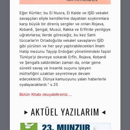
Eğer Kürtler; bu El Nusra, El Kaide ve IŞİD vekalet
savaşçıları eliyle kendilerine dayatılan soykırımlara
karşı büyük bir direniş sergiler ve onları Rojava,
Kobanê, Şengal, Musul, Rakka ve Erfîn’de yenilgiye
uğratırlarsa; ilerde göreceğiz, bu kez Sami
tüccarlar’ın Ortadoğu’da vekalet savaşlarını IŞİD
gibi yürüten ve her şeyi yaptırabilecekleri İmam
Hatip mezunu Tayyip Erdoğan yönetimindeki faşist
Türkiye’yi devreye sokarak Erfîn, Rojava, Kobanê
ve Şengal’a saldırdıkları zaman da, onlar gene
sürekli savaş ve insanlık suçunu işleyen
müttefiğini uzaktan seyretmeye devam
edeceklerdi. Dünya kamuoyunu yalan haberlerle
oyalayacaklardı.“ s.25
Bütün Kitabı okuyabilirsiniz....
AKTÜEL YAZILARIM