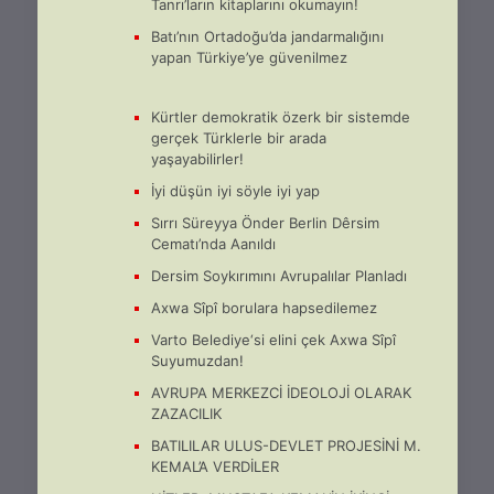
Tanrı’ların kitaplarını okumayın!
Batı’nın Ortadoğu’da jandarmalığını
yapan Türkiye’ye güvenilmez
Kürtler demokratik özerk bir sistemde
gerçek Türklerle bir arada
yaşayabilirler!
İyi düşün iyi söyle iyi yap
Sırrı Süreyya Önder Berlin Dêrsim
Cematı’nda Aanıldı
Dersim Soykırımını Avrupalılar Planladı
Axwa Sîpî borulara hapsedilemez
Varto Belediye‘si elini çek Axwa Sîpî
Suyumuzdan!
AVRUPA MERKEZCİ İDEOLOJİ OLARAK
ZAZACILIK
BATILILAR ULUS-DEVLET PROJESİNİ M.
KEMAL’A VERDİLER