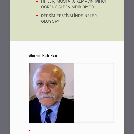
HİTLER, MUSTAFA KEMAL’İN İKİNCİ
ÖĞRENCİSİ BENİMDİR DİYOR
DÊRSİM FESTİVALİNDE NELER
OLUYOR?
Abuzer Bali Han