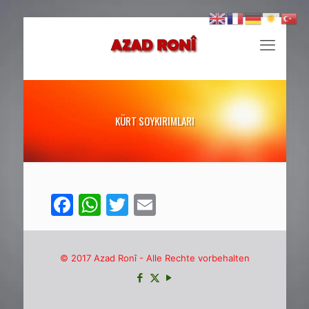
KÜRT SOYKIRIMLARI
Facebook
WhatsApp
Twitter
Email
© 2017 Azad Ronî - Alle Rechte vorbehalten