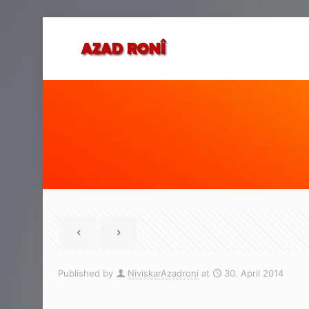
Published by
NiviskarAzadroni
at
30. April 2014