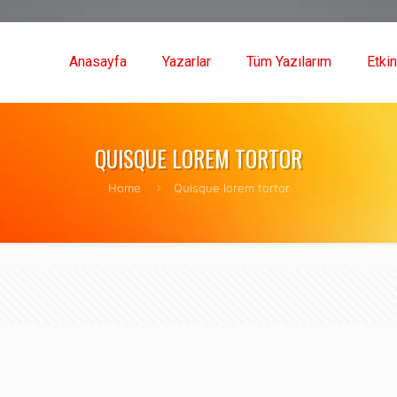
Anasayfa
Yazarlar
Tüm Yazılarım
Etkin
QUISQUE LOREM TORTOR
Home
Quisque lorem tortor