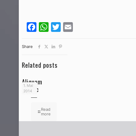
Facebook
WhatsApp
Twitter
Email
Share
Related posts
Aliquam
1. Mai
eratac
2014
Read
more